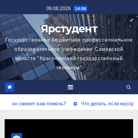
Перейти
09.08.2026
14:06
к
содержимому
Ярстудент
Государственное бюджетное профессиональное
образовательное учреждение Самарской
области "Красноярский государственный
техникум"
ам помочь?
Что делать, если мусорных контейнеров в