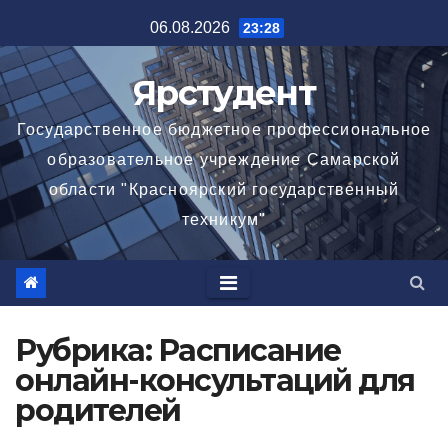
Перейти
06.08.2026
23:28
к
содержимому
Ярстудент
Государственное бюджетное профессиональное
образовательное учреждение Самарской
области "Красноярский государственный
техникум"
Рубрика:
Расписание
онлайн-консультаций для
родителей