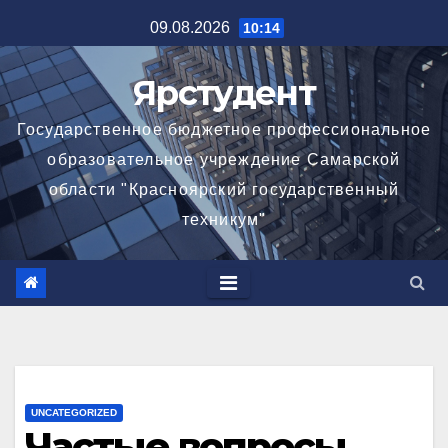
Перейти
09.08.2026
10:14
к
содержимому
Ярстудент
Государственное бюджетное профессиональное
образовательное учреждение Самарской
области "Красноярский государственный
техникум"
UNCATEGORIZED
Частые вопросы