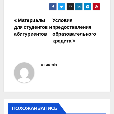
Навигация
Материалы
Условия
для студентов и
предоставления
по
абитуриентов
образовательного
записям
кредита
от
admin
ПОХОЖАЯ ЗАПИСЬ