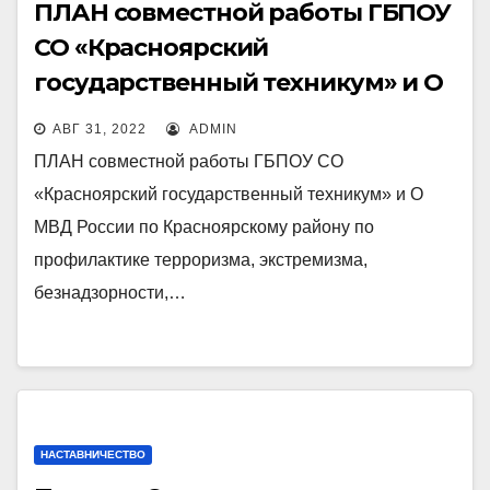
ПЛАН совместной работы ГБПОУ
СО «Красноярский
государственный техникум» и О
МВД России по Красноярскому
АВГ 31, 2022
ADMIN
району по профилактике
ПЛАН совместной работы ГБПОУ СО
терроризма, экстремизма,
«Красноярский государственный техникум» и О
безнадзорности,
МВД России по Красноярскому району по
беспризорности, наркомании,
профилактике терроризма, экстремизма,
токсикомания, алкоголизма,
безнадзорности,…
суицидов, правонарушений,
преступлений среди
несовершеннолетних и защите
их прав на 2022/2023 учебный
НАСТАВНИЧЕСТВО
год