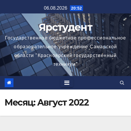
Перейти
06.08.2026
20:52
к
содержимому
Ярстудент
Государственное бюджетное профессиональное
образовательное учреждение Самарской
области "Красноярский государственный
техникум"
Месяц:
Август 2022