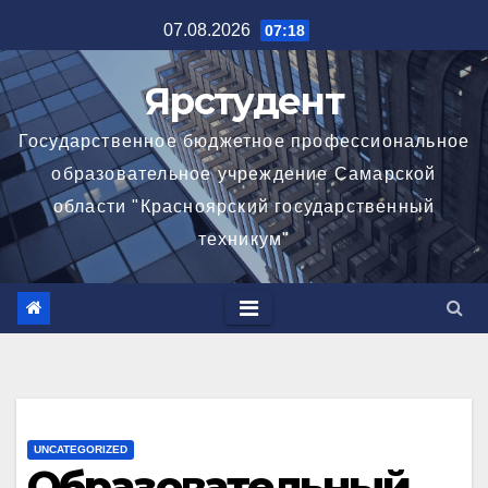
Перейти
07.08.2026
07:18
к
содержимому
Ярстудент
Государственное бюджетное профессиональное
образовательное учреждение Самарской
области "Красноярский государственный
техникум"
UNCATEGORIZED
Образовательный