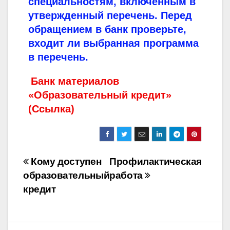
специальностям, включенным в
утвержденный перечень. Перед
обращением в банк проверьте,
входит ли выбранная программа
в перечень.
Банк материалов
«Образовательный кредит»
(Ссылка)
Навигация
Кому доступен
Профилактическая
образовательный
работа
по
кредит
записям