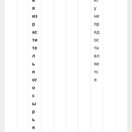
и
ит
я
у
из
не
р
пр
ас
ед
ти
ос
те
та
л
вл
ь
яе
н
тс
ог
я
о
с
ы
р
ь
я