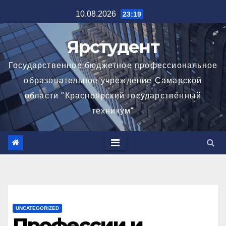
Перейти
10.08.2026
23:19
к
содержимому
Ярстудент
Государственное бюджетное профессиональное
образовательное учреждение Самарской
области "Красноярский государственный
техникум"
UNCATEGORIZED
Профессии и