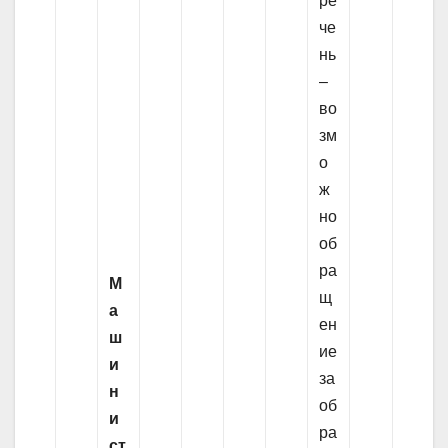
ре
че
нь
–
во
зм
о
ж
но
об
ра
М
щ
а
ен
ш
ие
и
за
н
об
и
ра
ст