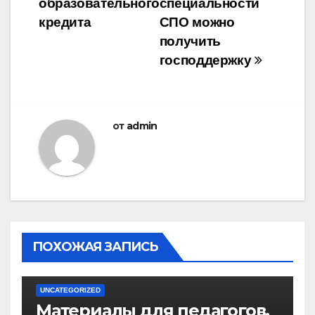
образовательного
специальности
записям
кредита
СПО можно
получить
господдержку
от
admin
ПОХОЖАЯ ЗАПИСЬ
UNCATEGORIZED
Материалы для педагогов,