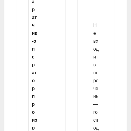
а
р
ат
ч
Н
ик
е
-о
вх
п
од
е
ит
р
в
ат
пе
о
ре
р
че
п
нь
р
—
о
го
из
сп
в
од