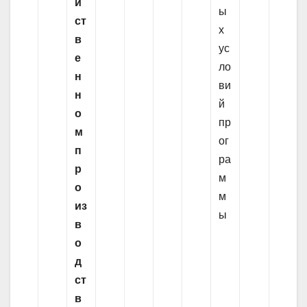
й
ы
ст
х
в
ус
е
ло
н
ви
н
й
о
пр
м
ог
п
ра
р
м
о
м
из
ы
в
о
д
ст
в