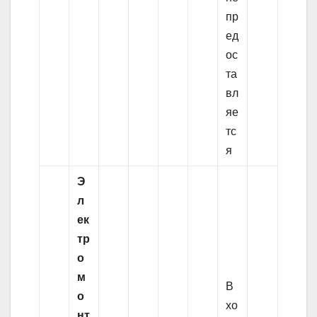
пр
ед
ос
та
вл
яе
тс
я
Э
л
ек
тр
о
м
В
о
хо
нт