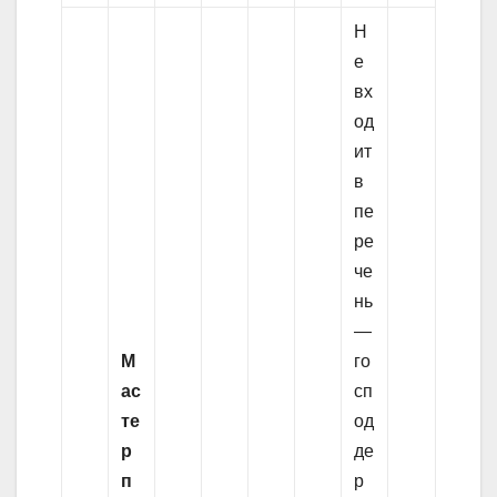
Н
е
вх
од
ит
в
пе
ре
че
нь
—
М
го
ас
сп
те
од
р
де
п
р