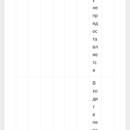
не
пр
ед
ос
та
вл
яе
тс
я
В
хо
ди
т
в
пе