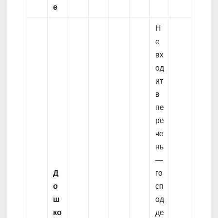
е
Н
е
вх
од
ит
в
пе
ре
че
нь
—
Д
го
о
сп
ш
од
ко
де