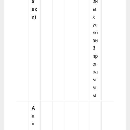
а
ин
вк
ы
и)
х
ус
ло
ви
й
пр
ог
ра
м
м
ы
А
п
п