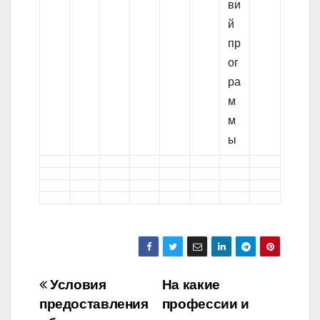
ви
й
пр
ог
ра
м
м
ы
Навигация
Условия
На какие
предоставления
профессии и
по