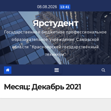
Перейти
08.08.2026
13:41
к
содержимому
Ярстудент
Государственное бюджетное профессиональное
образовательное учреждение Самарской
области "Красноярский государственный
техникум"
Месяц:
Декабрь 2021