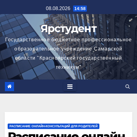
Перейти
08.08.2026
14:58
к
содержимому
Ярстудент
Государственное бюджетное профессиональное
образовательное учреждение Самарской
области "Красноярский государственный
техникум"
РАСПИСАНИЕ ОНЛАЙН-КОНСУЛЬТАЦИЙ ДЛЯ РОДИТЕЛЕЙ
Расписание онлайн