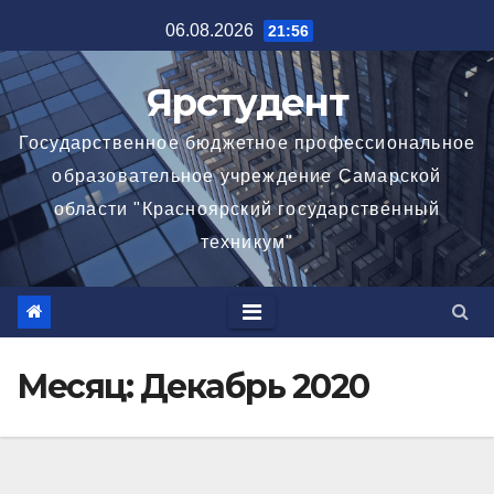
Перейти
06.08.2026
21:56
к
содержимому
Ярстудент
Государственное бюджетное профессиональное
образовательное учреждение Самарской
области "Красноярский государственный
техникум"
Месяц:
Декабрь 2020