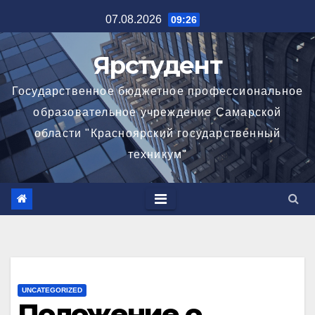
Перейти
07.08.2026
09:26
к
содержимому
Ярстудент
Государственное бюджетное профессиональное
образовательное учреждение Самарской
области "Красноярский государственный
техникум"
UNCATEGORIZED
Положение о