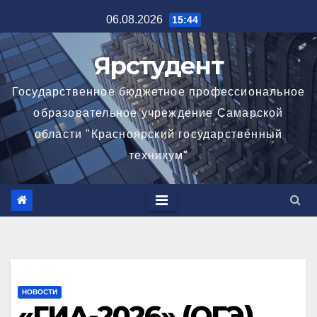
Перейти
06.08.2026
15:44
к
содержимому
Ярстудент
Государственное бюджетное профессиональное
образовательное учреждение Самарской
области "Красноярский государственный
техникум"
НОВОСТИ
«ГИА-2026» (ОГЭ)