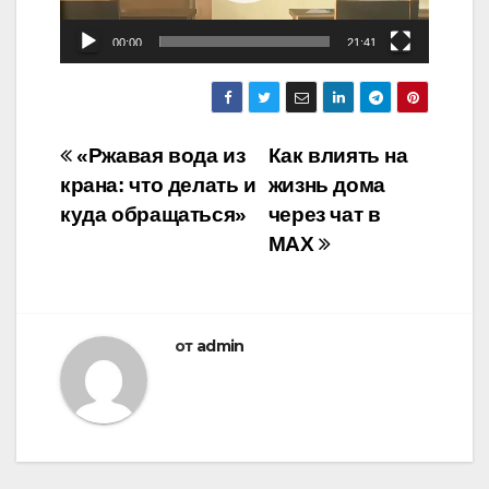
00:00
21:41
Навигация
«Ржавая вода из
Как влиять на
крана: что делать и
жизнь дома
по
куда обращаться»
через чат в
записям
MAX
от
admin