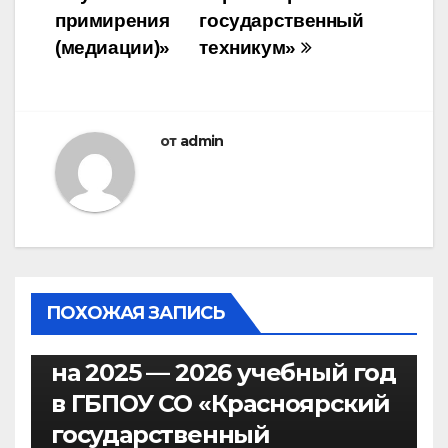
примирения
государственный
(медиации)»
техникум»
от
admin
СЛУЖБА МЕДИАЦИИ
План работы Службы
ПОХОЖАЯ ЗАПИСЬ
медиации (примирения)
на 2025 — 2026 учебный год
в ГБПОУ СО «Красноярский
государственный