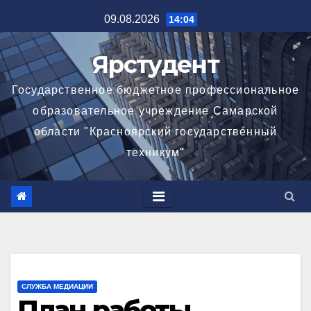
Перейти
09.08.2026
14:04
к
содержимому
Ярстудент
Государственное бюджетное профессиональное
образовательное учреждение Самарской
области "Красноярский государственный
техникум"
СЛУЖБА МЕДИАЦИИ
План работы