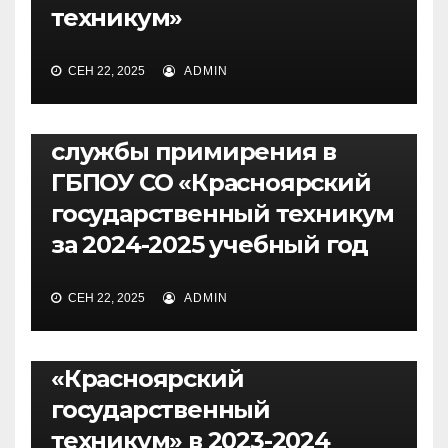
техникум»
СЕН 22, 2025
ADMIN
СЛУЖБА МЕДИАЦИИ
Отчёт о деятельности
службы примирения в
ГБПОУ СО «Красноярский
государственный техникум
за 2024-2025 учебный год
СЛУЖБА МЕДИАЦИИ
Аналитический отчет о
СЕН 22, 2025
ADMIN
работе Службы
примирения ГБПОУ СО
«Красноярский
государственный
техникум» в 2023-2024