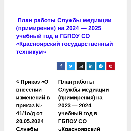
План работы Службы медиации
(примирения) на 2024 — 2025
учебный год в ГБПОУ СО
«Красноярский государственный
техникум»
Навигация
Приказ «О
План работы
внесении
Службы медиации
по
изменений в
(примирения) на
записям
приказ №
2023 — 2024
41/1о/д от
учебный год в
20.05.2024
ГБПОУ СО
Службы
«Красноярский