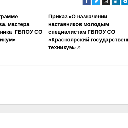
грамме
Приказ «О назначении
а, мастера
наставников молодым
авника ГБПОУ СО
специалистам ГБПОУ СО
никум»
«Красноярский государстве
техникум»