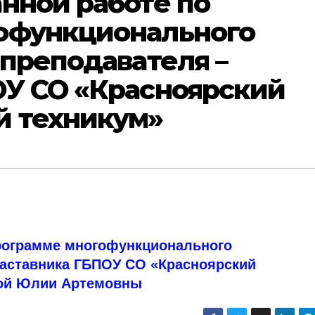
нной работе по
офункционального
 преподавателя –
ОУ СО «Красноярский
й техникум»
рограмме многофункционального
наставника ГБПОУ СО «Красноярский
ной Юлии Артемовны