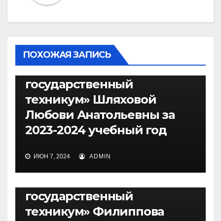
многофункционального
наставничества,
преподавателя –
наставника ГБПОУ
ПОХОЖАЯ ЗАПИСЬ
«Красноярский
НАСТАВНИЧЕСТВО
государственный
Отзыв о проделанной
техникум» Шляховой
работе по программе
Любови Анатольевны за
многофункционального
2023-2024 учебный год
наставничества,
преподавателя –
ИЮН 7, 2024
ADMIN
наставляемого ГБПОУ
НАСТАВНИЧЕСТВО
«Красноярский
Отзыв о проделанной
государственный
работе по программе
техникум» Филиппова
многофункционального