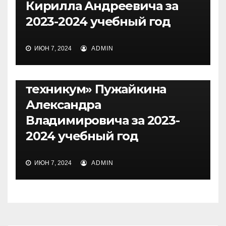
Кирилла Андреевича за
наставничества,
2023-2024 учебный год
преподавателя –
наставника ГБПОУ
ИЮН 7, 2024
ADMIN
«Красноярский
государственный
техникум» Пужайкина
Александра
Владимировича за 2023-
2024 учебный год
ИЮН 7, 2024
ADMIN