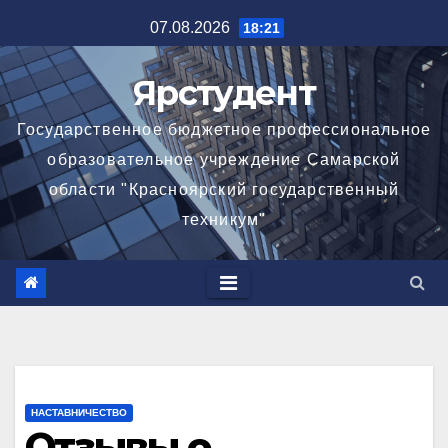
Перейти
07.08.2026
18:21
к
содержимому
Ярстудент
Государственное бюджетное профессиональное
образовательное учреждение Самарской
области "Красноярский государственный
техникум"
НАСТАВНИЧЕСТВО
Отзывы о