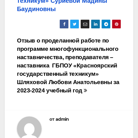
техникум» Суриевой Мадины
Баудиновны
Навигация
Отзыв о проделанной работе по
программе многофункционального
по
наставничества, преподавателя –
записям
наставника ГБПОУ «Красноярский
государственный техникум»
Шляховой Любови Анатольевны за
2023-2024 учебный год
НАСТАВНИЧЕСТВО
от
admin
Отзыв о проделанной
работе по программе